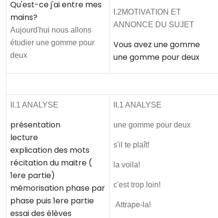
Qu'est-ce j'ai entre mes
I.2MOTIVATION ET
mains?
ANNONCE DU SUJET
Aujourd'hui nous allons
étudier une gomme pour
Vous avez une gomme
deux
une gomme pour deux
Activité principale
II.1 ANALYSE
II.1 ANALYSE
présentation
une gomme pour deux
lecture
s'il te plaît!
explication des mots
récitation du maitre (
la voila!
1ere partie)
c'est trop loin!
mémorisation phase par
phase puis 1ere partie
Attrape-la!
essai des élèves