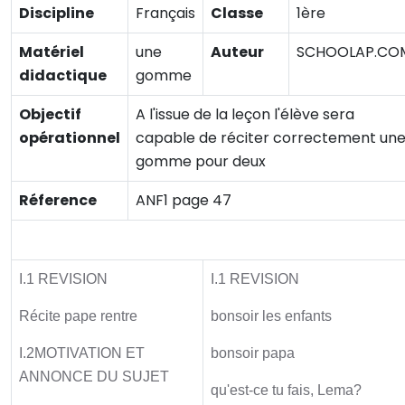
Discipline
Français
Classe
1ère
Matériel
une
Auteur
SCHOOLAP.CO
didactique
gomme
Objectif
A l'issue de la leçon l'élève sera
opérationnel
capable de réciter correctement un
gomme pour deux
Réference
ANF1 page 47
Activité initiale
I.1 REVISION
I.1 REVISION
Récite pape rentre
bonsoir les enfants
I.2MOTIVATION ET
bonsoir papa
ANNONCE DU SUJET
qu'est-ce tu fais, Lema?