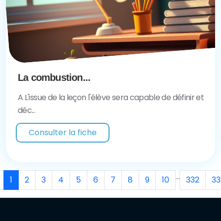
La combustion...
A L'issue de la leçon l'élève sera capable de définir et
déc...
Consulter la fiche
...
1
2
3
4
5
6
7
8
9
10
332
33