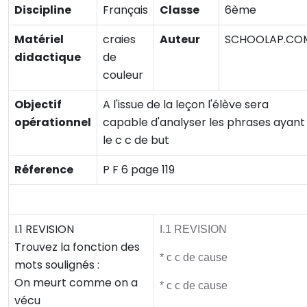
Discipline
Français
Classe
6ème
Matériel
craies
Auteur
SCHOOLAP.CO
didactique
de
couleur
Objectif
A l'issue de la leçon l'élève sera
opérationnel
capable d'analyser les phrases ayant
le c c de but
Réference
P F 6 page 119
Activité initiale
I.1 REVISION
I.1 REVISION
Trouvez la fonction des
* c c de cause
mots soulignés :
On meurt comme on a
* c c de cause
vécu