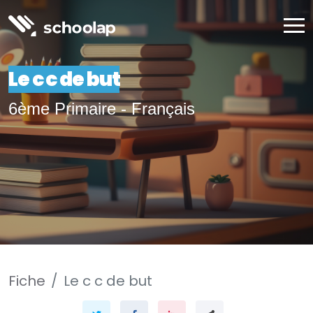
Le c c de but
6ème Primaire - Français
Fiche
Le c c de but