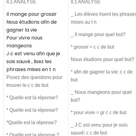
II.1 ANALYSE
II.1 ANALYSE
Il mange pour grossir
_ Les élèves lisent les phrase
Nous étudions afin de
mises au t n
gagner la vie
_ Il mange pour quel but?
Pour vivre nous
mangeons
* grossir = c c de but
J c est venu afin que je
Nous étudions pour quel but?
sois sauvé , lisez les
phrases mises en t n
* afin de gagner la vie: c c de
Posez des questions pour
but
trouver le c c de but
_ Nous mangeons pour quel
* Quelle est la réponse?
but?
* Quelle est la réponse?
* pour vivre = gr c c de but
*Quelle est la réponse?
_ J C est venu pour je sois
sauvé: c c de but
* Quelle est la réponse ?