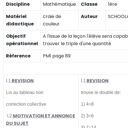
Discipline
Mathématique
Classe
1ère
Matériel
craie de
Auteur
SCHOOL
didactique
couleur
Objectif
A l'issue de la leçon l'élève sera capa
opérationnel
trouver le triple d'une quantité
Réference
PM1 page 89
Activité initiale
REVISION
REVISION
I.1
I.1
Lis au tableau noir
trouve le double de:
correction collective
1) 4=8
MOTIVATION ET ANNONCE
I.2
2) 3=6
DU SUJET
3) 7=14