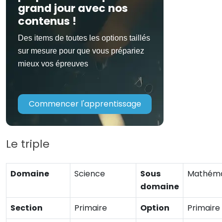
grand jour avec nos
contenus !
Des items de toutes les options taillés
sur mesure pour que vous prépariez
mieux vos épreuves
Commencer l'apprentissage
Le triple
Domaine
Science
Sous
Mathéma
domaine
Section
Primaire
Option
Primaire