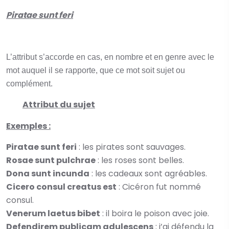
Piratae sunt feri
L’attribut s’accorde en cas, en nombre et en genre avec le
mot auquel il se rapporte, que ce mot soit sujet ou
complément.
Attribut du sujet
Exemples :
Piratae sunt feri
: les pirates sont sauvages.
Rosae sunt pulchrae
: les roses sont belles.
Dona sunt incunda
: les cadeaux sont agréables.
Cicero consul creatus est
: Cicéron fut nommé
consul.
Venerum laetus bibet
: il boira le poison avec joie.
Defendirem publicam adulescens
: j’ai défendu la