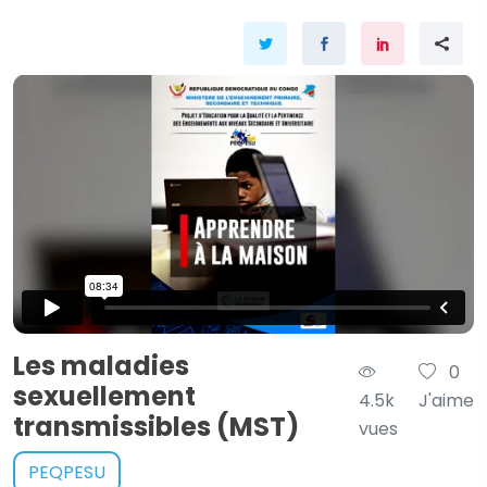
Les maladies
0
sexuellement
4.5k
J'aime
transmissibles (MST)
vues
PEQPESU