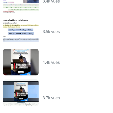
3.4k vues
Les Réactions Chimiques
- partie 2 - CHIMIE
3.5k vues
Transformations du plan
: Projection et Symétries
4.4k vues
Collecte et traitement
des données avec MS
Excel
3.7k vues