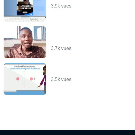
3.9k vues
Stéréochimie 2 : Les
stéréoisomères de
configuration
3.7k vues
Les lentilles optiques -
PHYSIQUE
3.5k vues