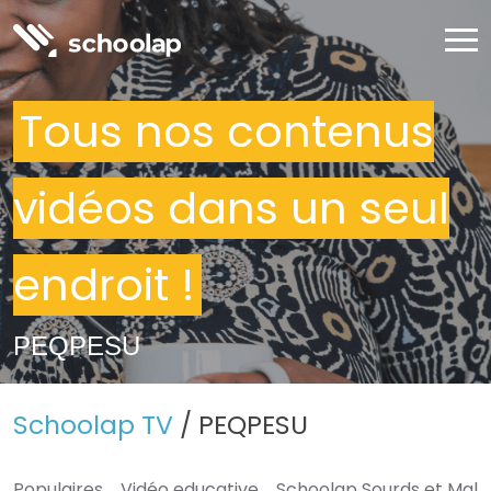
Tous nos contenus
vidéos dans un seul
endroit !
PEQPESU
Schoolap TV
/ PEQPESU
Populaires
Vidéo educative
Schoolap Sourds et Mal